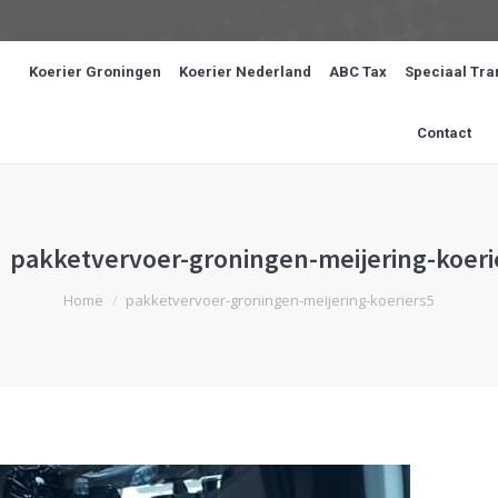
Koerier Groningen
Koerier Nederland
ABC Tax
Speciaal Tra
Contact
pakketvervoer-groningen-meijering-koeri
Je bent hier:
Home
pakketvervoer-groningen-meijering-koeriers5