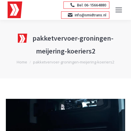
Bel: 06-15664880
info@smidtrans.nl
pakketvervoer-groningen-
meijering-koeriers2
Je bent hier:
Home
pakketvervoer-groningen-meijering-koeriers2