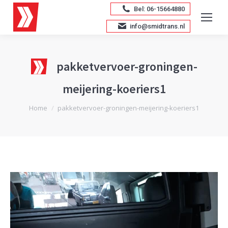
Bel: 06-15664880
info@smidtrans.nl
pakketvervoer-groningen-
meijering-koeriers1
Je bent hier:
Home
pakketvervoer-groningen-meijering-koeriers1