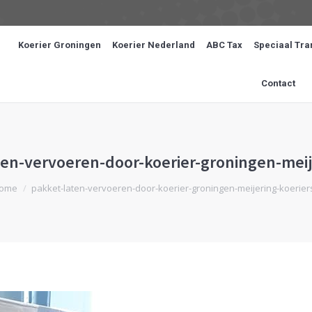
Koerier Groningen
Koerier Nederland
ABC Tax
Speciaal Tra
Contact
ten-vervoeren-door-koerier-groningen-meij
ent hier:
ome
pakket-laten-vervoeren-door-koerier-groningen-meijering-koerier