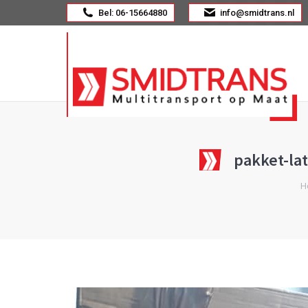
Bel: 06-15664880
info@smidtrans.nl
pakket-la
Je b
H