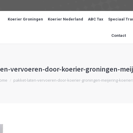
Koerier Groningen
Koerier Nederland
ABC Tax
Speciaal Tra
Contact
ten-vervoeren-door-koerier-groningen-meij
ent hier:
ome
pakket-laten-vervoeren-door-koerier-groningen-meijering-koerier