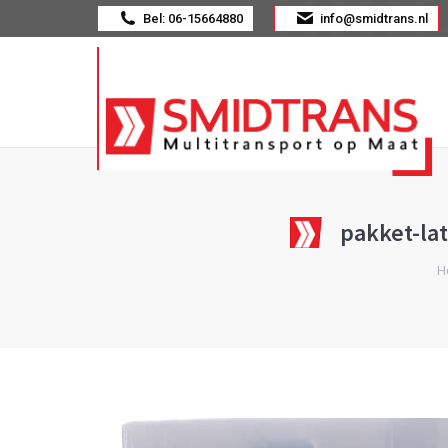
Bel: 06-15664880
info@smidtrans.nl
pakket-la
Je b
H