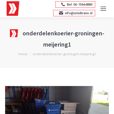
Bel: 06-15664880
info@smidtrans.nl
onderdelenkoerier-groningen-
meijering1
Je bent hier:
Home
onderdelenkoerier-groningen-meijering1