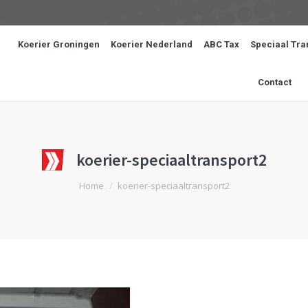
Koerier Groningen
Koerier Nederland
ABC Tax
Speciaal Tra
Contact
koerier-speciaaltransport2
Je bent hier:
Home
koerier-speciaaltransport2