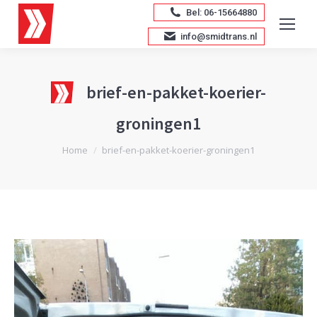
Bel: 06-15664880
info@smidtrans.nl
brief-en-pakket-koerier-
groningen1
Je bent hier:
Home
brief-en-pakket-koerier-groningen1